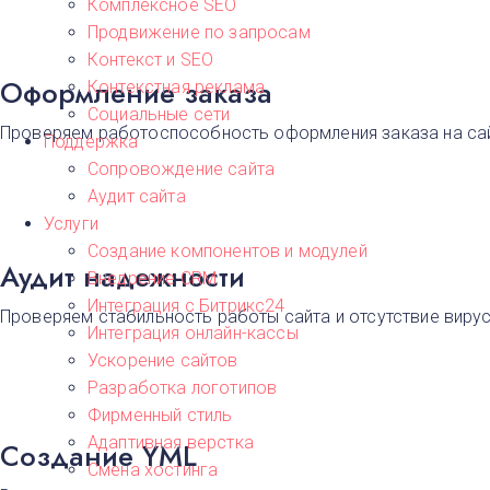
Комплексное SEO
Продвижение по запросам
Контекст и SEO
Оформление заказа
Контекстная реклама
Социальные сети
Проверяем работоспособность оформления заказа на сай
Поддержка
Сопровождение сайта
Аудит сайта
Услуги
Создание компонентов и модулей
Аудит надежности
Внедрение CRM
Интеграция с Битрикс24
Проверяем стабильность работы сайта и отсутствие виру
Интеграция онлайн-кассы
Ускорение сайтов
Разработка логотипов
Фирменный стиль
Адаптивная верстка
Создание YML
Смена хостинга