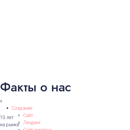
А
Архангельск
В
Волгоград
Воронеж
Е
Екатеринбур
Факты о нас
К
Казань
Красноярск
М
×
Москва
Создание
Н
Сайт
Нижний Новг
10
лет
Новосибирск​
Лендинг
на рынке
Сайт-визитка