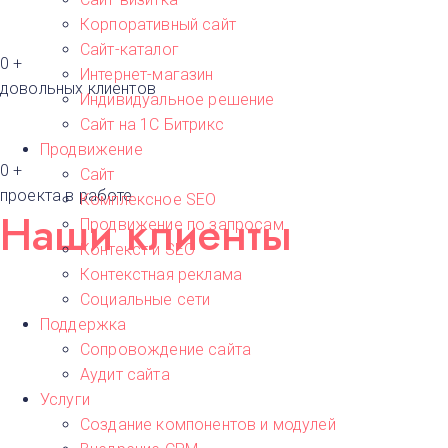
О
Корпоративный сайт
Омск
П
Сайт-каталог
0
+
Пермь
Интернет-магазин
Р
довольных клиентов
Индивидуальное решение
Ростов-на-Д
Сайт на 1С Битрикс
С
Продвижение
Самара
Санкт-Петер
0
+
Сайт
проекта в работе
Комплексное SEO
Т
Наши клиенты
Тверь
Продвижение по запросам
У
Контекст и SEO
Уфа
Контекстная реклама
Ч
Социальные сети
Челябинск
Поддержка
Сопровождение сайта
Аудит сайта
Услуги
Создание компонентов и модулей