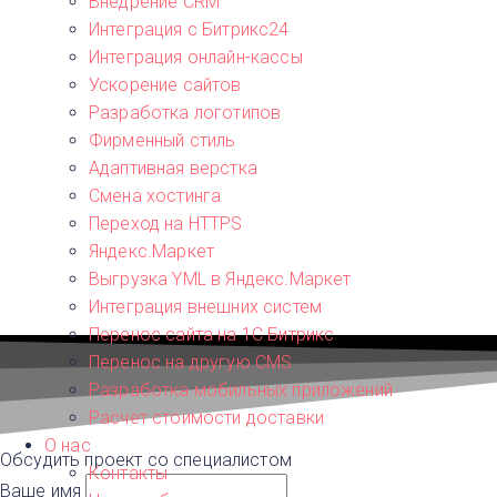
Внедрение CRM
Интеграция с Битрикс24
Интеграция онлайн-кассы
Ускорение сайтов
Разработка логотипов
Фирменный стиль
Адаптивная верстка
Смена хостинга
Переход на HTTPS
Яндекс.Маркет
Выгрузка YML в Яндекс.Маркет
Интеграция внешних систем
Перенос сайта на 1С Битрикс
Перенос на другую CMS​
Разработка мобильных приложений
Расчет стоимости доставки
О нас
Обсудить проект со специалистом
Контакты
Ваше имя