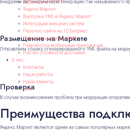
Внедряем автоматическую генерацию так называемого пра
Переход на HTTPS
Яндекс.Маркет
Выгрузка YML в Яндекс.Маркет
Интеграция внешних систем
Перенос сайта на 1С Битрикс
Размещение на Маркете
Перенос на другую CMS​
Разработка мобильных приложений
Отправляем ссылку сгенерированного YML файла на модер
Расчет стоимости доставки
О нас
Контакты
Наши работы
Наши клиенты
Проверка
Блог
В случае возникновения проблем при модерации оператив
Преимущества подклю
Яндекс.Маркет является одним из самых популярных марк