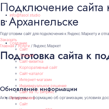
Подключение сайта 
Архангельск
info@fasol.studio
в Архангельске
Подготовим сайт для подключения к Яндекс.Маркету и отл
Заказать
Создание
Главная
/
Услуги
/
Яндекс.Маркет
Сайт
Подготовка сайта к 
Лендинг
Сайт-визитка
Корпоративный сайт
Сайт-каталог
Интернет-магазин
Индивидуальное решение
Обновление информации
Сайт на 1С Битрикс
Актуализируем информацию об организации, условиях дост
Продвижение
Сайт