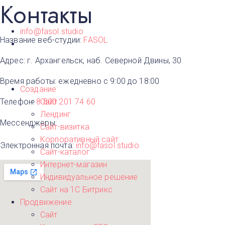
Контакты
Архангельск
info@fasol.studio
Название веб-студии:
FASOL
Адрес:
г. Архангельск,
наб. Северной Двины, 30
Время работы:
ежедневно с 9:00 до 18:00
Создание
Телефон:
8 800 201 74 60
Сайт
Лендинг
Мессенджеры:
Сайт-визитка
Корпоративный сайт
Электронная почта:
info@fasol.studio
Сайт-каталог
Интернет-магазин
Индивидуальное решение
Сайт на 1С Битрикс
Продвижение
Сайт