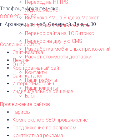
Москва
Переход на HTTPS
Н
Телефон в Архангельске
Яндекс.Маркет
Нижний Новг
8 800 201 74 60
Выгрузка YML в Яндекс.Маркет
Новосибирск​
г. Архангельск, наб. Северной Двины, 30
Интеграция внешних систем
О
Перенос сайта на 1С Битрикс
Омск
Перенос на другую CMS​
П
Создание сайтов
Разработка мобильных приложений
Пермь
Сайт-визитка
Р
Расчет стоимости доставки
Лендинг
Ростов-на-Д
О нас
Корпоративный сайт
С
Контакты
Самара
Сайт-каталог
Наши работы
Санкт-Петер
Интернет-магазин
Наши клиенты
Т
Индивидуальное решение
Блог
Тверь
У
Продвижение сайтов
Уфа
Тарифы
Ч
Комплексное SEO продвижение
Челябинск
Продвижение по запросам
Контекстная реклама