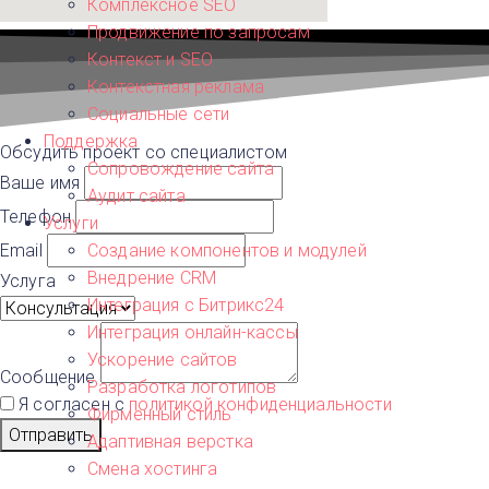
Комплексное SEO
Продвижение по запросам
Контекст и SEO
Контекстная реклама
Социальные сети
Поддержка
Обсудить проект со специалистом
Сопровождение сайта
Ваше имя
Аудит сайта
Телефон
Услуги
А
Email
Создание компонентов и модулей
Архангельск
Внедрение CRM
Услуга
В
Интеграция с Битрикс24
Волгоград
Воронеж
Интеграция онлайн-кассы
Е
Ускорение сайтов
Екатеринбур
Сообщение
Разработка логотипов
Я согласен с
политикой конфиденциальности
К
Фирменный стиль
Казань
Отправить
Адаптивная верстка
Красноярск
Смена хостинга
М