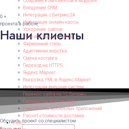
Создание компонентов и модулей
О
Омск
Внедрение CRM
П
Интеграция с Битрикс24
0
+
Пермь
Интеграция онлайн-кассы
Р
проекта в работе
Наши клиенты
Ускорение сайтов
Ростов-на-Д
С
Разработка логотипов
Самара
Фирменный стиль
Санкт-Петер
Адаптивная верстка
Т
Смена хостинга
Тверь
Переход на HTTPS
У
Яндекс.Маркет
Уфа
Ч
Выгрузка YML в Яндекс.Маркет
Челябинск
Интеграция внешних систем
Перенос сайта на 1С Битрикс
Перенос на другую CMS​
Разработка мобильных приложений
Расчет стоимости доставки
Обсудить проект со специалистом
О нас
Ваше имя