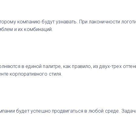
оторому компанию будут узнавать. При лаконичности лого
мблем и их комбинаций.
лняются в единой палитре, как правило, из двух-трех отт
нте корпоративного стиля.
омпании будет успешно продвигаться в любой среде. Зада