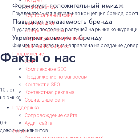
Формирует положительный имидж
Сайт-визитка
Привлекательная визуальная концепция бренда, соот
Корпоративный сайт
Повышает узнаваемость бренда
Сайт-каталог
В условиях постоянно растущей на рынке конкуренци
Интернет-магазин
Укрепляет доверие к бренду
А
Индивидуальное решение
Архангельск
Фирменная символика направлена на создание доверит
Сайт на 1С Битрикс
В
Факты о нас
Продвижение
Волгоград
Сайт
Воронеж
Е
Комплексное SEO
Екатеринбур
Продвижение по запросам
Контекст и SEO
К
10
лет
Контекстная реклама
Казань
на рынке
Красноярск
Социальные сети
М
Поддержка
Москва
Сопровождение сайта
Н
Нижний Новг
0
+
Аудит сайта
Новосибирск​
довольных клиентов
Услуги