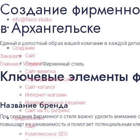
Создание фирменног
Архангельск
info@fasol.studio
в Архангельске
Единый и целостный образ вашей компании в каждой дета
Создание
Сайт
Заказать
Лендинг
Главная
/
Услуги
/
Фирменный стиль
Ключевые элементы ф
Сайт-визитка
Корпоративный сайт
Сайт-каталог
Интернет-магазин
Название бренда
Индивидуальное решение
Сайт на 1С Битрикс
При создании фирменного стиля важно уделить внимание о
Продвижение
повышает ее узнаваемость и помогает потенциальным кли
Сайт
Комплексное SEO