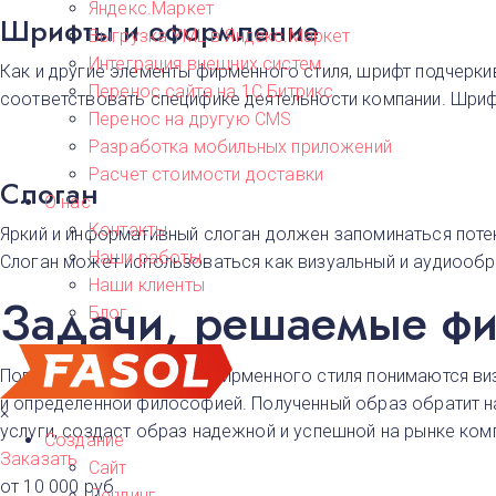
Яндекс.Маркет
Шрифты и оформление
Выгрузка YML в Яндекс.Маркет
Интеграция внешних систем
Как и другие элементы фирменного стиля, шрифт подчерки
Перенос сайта на 1С Битрикс
соответствовать специфике деятельности компании. Шриф
Перенос на другую CMS​
Разработка мобильных приложений
Расчет стоимости доставки
Слоган
О нас
Контакты
Яркий и информативный слоган должен запоминаться поте
Наши работы
Слоган может использоваться как визуальный и аудиообр
Наши клиенты
Задачи, решаемые ф
Блог
Под услугой разработки фирменного стиля понимаются ви
и определенной философией. Полученный образ обратит на
×
услуги, создаст образ надежной и успешной на рынке ко
Создание
Заказать
Сайт
от 10 000 руб.
Лендинг