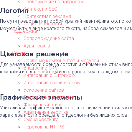
Продвижение по запросам
Логотип
Контекст и SEO
Контекстная реклама
По сути представляет собой краткий идентификатор, по к
Социальные сети
может быть в виде краткого текста, набора символов и э
Поддержка
Сопровождение сайта
Аудит сайта
Цветовое решение
Услуги
Создание компонентов и модулей
Для узнаваемости бренда логотип и фирменный стиль выпо
Внедрение CRM
компании и в дальнейшем использоваться в каждом элеме
Интеграция с Битрикс24
Интеграция онлайн-кассы
Ускорение сайтов
Графические элементы
Разработка логотипов
Фирменный стиль
Уникальная графика – залог того, что фирменный стиль к
Адаптивная верстка
характера и сути бренда, его идеологии без лишних слов.
Смена хостинга
Переход на HTTPS