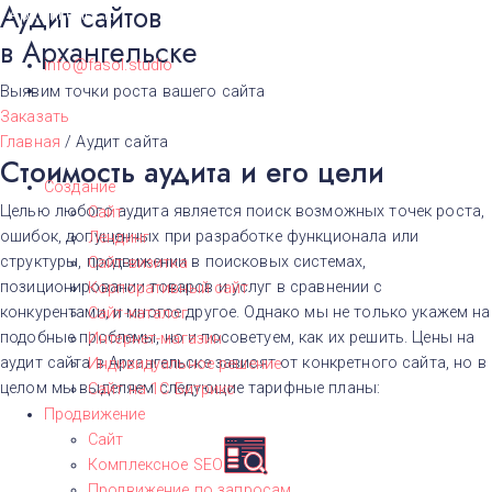
Аудит сайтов
Архангельск
в Архангельске
info@fasol.studio
Выявим точки роста вашего сайта
Заказать
Главная
/
Аудит сайта
Стоимость аудита и его цели
Создание
Целью любого аудита является поиск возможных точек роста,
Сайт
ошибок, допущенных при разработке функционала или
Лендинг
структуры, продвижении в поисковых системах,
Сайт-визитка
позиционировании товаров и услуг в сравнении с
Корпоративный сайт
конкурентами, и многое другое. Однако мы не только укажем на
Сайт-каталог
подобные проблемы, но и посоветуем, как их решить. Цены на
Интернет-магазин
аудит сайта в Архангельске зависят от конкретного сайта, но в
Индивидуальное решение
целом мы выделяем следующие тарифные планы:
Сайт на 1С Битрикс
Продвижение
Сайт
Комплексное SEO
Продвижение по запросам