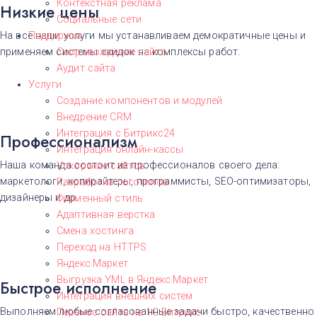
Контекстная реклама
Низкие цены
Социальные сети
Поддержка
На все наши услуги мы устанавливаем демократичные цены и
Сопровождение сайта
применяем системы скидок на комплексы работ.
Аудит сайта
Услуги
Создание компонентов и модулей
Внедрение CRM
Интеграция с Битрикс24
Профессионализм
Интеграция онлайн-кассы
Наша команда состоит из профессионалов своего дела:
Ускорение сайтов
маркетологи, копирайтеры, программисты, SEO-оптимизаторы,
Разработка логотипов
дизайнеры и др.
Фирменный стиль
Адаптивная верстка
Смена хостинга
Переход на HTTPS
Яндекс.Маркет
Выгрузка YML в Яндекс.Маркет
Быстрое исполнение
Интеграция внешних систем
Выполняем любые согласованные задачи быстро, качественно
Перенос сайта на 1С Битрикс