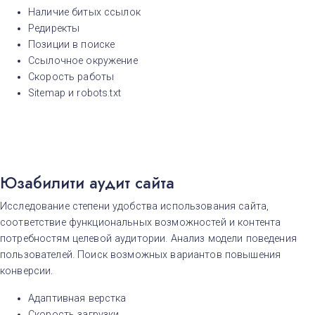
Е
Наличие битых ссылок
Екатеринбург
Редиректы
К
Позиции в поиске
Казань
Ссылочное окружение
Красноярск
Скорость работы
М
Sitemap и robots.txt
Москва
Н
Нижний Новгород
Новосибирск​
О
Омск
Юзабилити аудит сайта
П
Пермь
Исследование степени удобства использования сайта,
Р
соответствие функциональных возможностей и контента
Ростов-на-Дону
потребностям целевой аудитории. Анализ модели поведения
С
пользователей. Поиск возможных вариантов повышения
Самара
конверсии.
Санкт-Петербург
Т
Адаптивная верстка
Тверь
Скорость загрузки