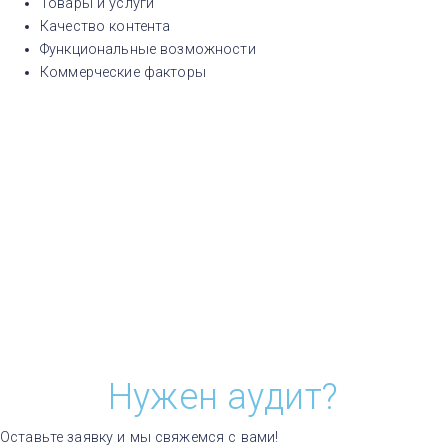
Товары и услуги
Качество контента
Функциональные возможности
Коммерческие факторы
Н
у
ж
е
н
а
у
д
и
т
?
Оставьте заявку и мы свяжемся с вами!