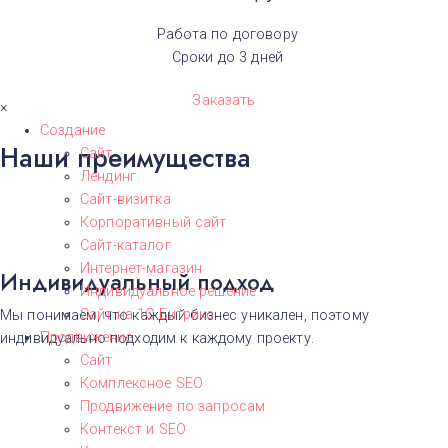
Работа по договору
Сроки до 3 дней
Заказать
×
Создание
Наши преимущества
Сайт
Лендинг
Сайт-визитка
Корпоративный сайт
Сайт-каталог
Интернет-магазин
Индивидуальный подход
Индивидуальное решение
Сайт на 1С Битрикс
Мы понимаем, что каждый бизнес уникален, поэтому
Продвижение
индивидуально подходим к каждому проекту.
Сайт
Комплексное SEO
Продвижение по запросам
Контекст и SEO