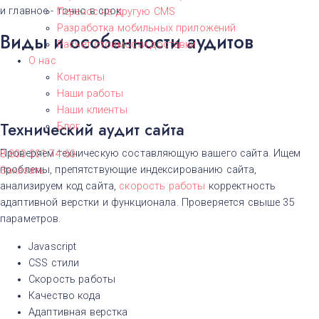
и главное - точно в срок.
Перенос на другую CMS​
Разработка мобильных приложений
Виды и особенности аудитов
Расчет стоимости доставки
О нас
Контакты
Наши работы
Наши клиенты
Технический аудит сайта
Блог
Проверяем техническую составляющую вашего сайта. Ищем
8 800 201 74 60
проблемы, препятствующие индексированию сайта,
Заказать
анализируем код сайта,
скорость работы
корректность
адаптивной верстки и функционала. Проверяется свыше 35
параметров.
Javascript
CSS стили
Скорость работы
Качество кода
Адаптивная верстка