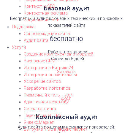
Базовый аудит
Контекст и SEO
Контекстная реклама
Бесплатный аудит ключевых технических и поисковых
Социальные сети
показателей сайта
Поддержка
Сопровождение сайта
бесплатно
Аудит сайта
Услуги
Работа по запросу
Создание компонентов и модулей
Сроки до 5 дней
Внедрение CRM
Интеграция с Битрикс24
Заказать
Интеграция онлайн-кассы
Ускорение сайтов
Разработка логотипов
Фирменный стиль
Адаптивная верстка
Смена хостинга
Комплексный аудит
Переход на HTTPS
Яндекс.Маркет
Аудит сайта по целому комплексу показателей:
Выгрузка YML в Яндекс.Маркет