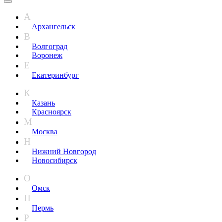
А
Архангельск
В
Волгоград
Воронеж
Е
Екатеринбург
К
Казань
Красноярск
М
Москва
Н
Нижний Новгород
Новосибирск​
О
Омск
П
Пермь
Р